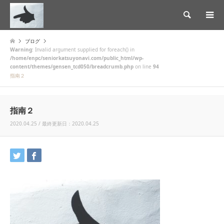
検索
ブログ
Warning
: Invalid argument supplied for foreach() in
/home/enpc/seniorkatsuyonavi.com/public_html/wp-
content/themes/gensen_tcd050/breadcrumb.php
on line
94
指南２
指南２
2020.04.25 / 最終更新日：2020.04.25