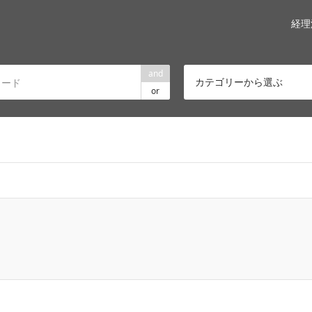
経理
and
カテゴリーから選ぶ
or
ome/enpc/seniorkatsuyonavi.com/public_html/wp-content/the